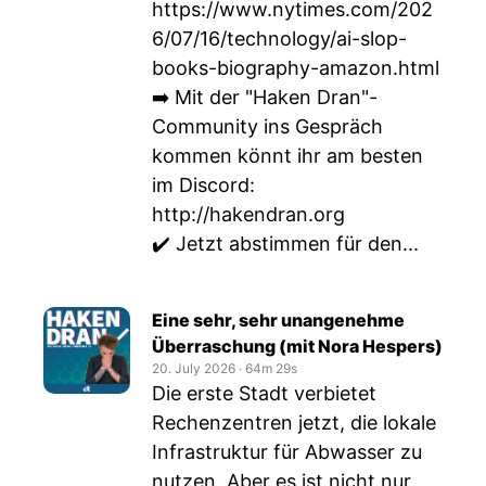
https://www.nytimes.com/202
6/07/16/technology/ai-slop-
books-biography-amazon.html
➡️ Mit der "Haken Dran"-
Community ins Gespräch
kommen könnt ihr am besten
im Discord:
http://hakendran.org
✔️ Jetzt abstimmen für den...
Eine sehr, sehr unangenehme
Überraschung (mit Nora Hespers)
20. July 2026
‧
64m 29s
Die erste Stadt verbietet
Rechenzentren jetzt, die lokale
Infrastruktur für Abwasser zu
nutzen. Aber es ist nicht nur