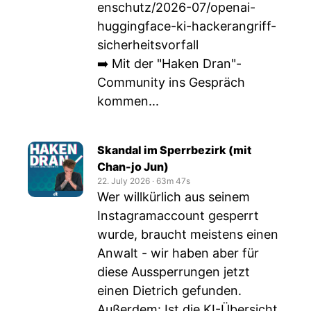
enschutz/2026-07/openai-
huggingface-ki-hackerangriff-
sicherheitsvorfall
➡️ Mit der "Haken Dran"-
Community ins Gespräch
kommen...
Skandal im Sperrbezirk (mit
Chan-jo Jun)
22. July 2026
‧
63m 47s
Wer willkürlich aus seinem
Instagramaccount gesperrt
wurde, braucht meistens einen
Anwalt - wir haben aber für
diese Aussperrungen jetzt
einen Dietrich gefunden.
Außerdem: Ist die KI-Übersicht