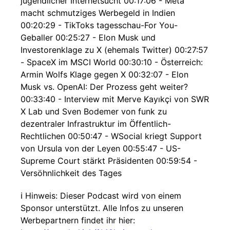
jugendlicher Internetsucht 00:17:06 - Meta
macht schmutziges Werbegeld in Indien
00:20:29 - TikToks tagesschau-For You-
Geballer 00:25:27 - Elon Musk und
Investorenklage zu X (ehemals Twitter) 00:27:57
- SpaceX im MSCI World 00:30:10 - Österreich:
Armin Wolfs Klage gegen X 00:32:07 - Elon
Musk vs. OpenAI: Der Prozess geht weiter?
00:33:40 - Interview mit Merve Kayıkçi von SWR
X Lab und Sven Bodemer von funk zu
dezentraler Infrastruktur im Öffentlich-
Rechtlichen 00:50:47 - WSocial kriegt Support
von Ursula von der Leyen 00:55:47 - US-
Supreme Court stärkt Präsidenten 00:59:54 -
Versöhnlichkeit des Tages
ℹ️ Hinweis: Dieser Podcast wird von einem
Sponsor unterstützt. Alle Infos zu unseren
Werbepartnern findet ihr hier: