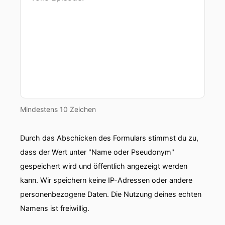
00:00:47: Ja gut, aber nicht für die H-Kies die
dafür verzichten mussten auf eine komplette
Episode und ich muss sagen, mir geht dadurch
Episode sixhundert flöten.
00:01:00: Das ist richtig!
00:01:02: Dann musst du halt in Folge
sechshundertsechsundsechzig wieder hier sein.
Mindestens 10 Zeichen
00:01:07: Die Satanismus-Folge von Haken dran,
auf die wir alle warten.
Durch das Abschicken des Formulars stimmst du zu,
dass der Wert unter "Name oder Pseudonym"
00:01:12: Waken dran?
gespeichert wird und öffentlich angezeigt werden
00:01:15: Wir legen los und wir beginnen mit
kann. Wir speichern keine IP-Adressen oder andere
Mark Zuckerberg.
personenbezogene Daten. Die Nutzung deines echten
Namens ist freiwillig.
00:01:21: Mark Zuckerberg, der hat ein soziales