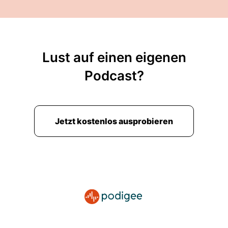
irgendwie ersetzen und merkt jetzt nein Also
nein!
00:02:50: Soweit sind wir da noch nicht.
Lust auf einen eigenen
00:02:51: Ach, ich finde das alles ganz, ganz
Podcast?
spannend unter mehreren Gesichtspunkten.
00:02:55: wenn ich mehrere sage meine ich
einen weil dann fliegen ja so ein paar Dinge
Jetzt kostenlos ausprobieren
fliegen daher gleichzeitig zusammen.
00:03:00: zum Beispiel kleines Nachhakt schon
mal hier an der Stelle vorgezogenes Nachhack
dass wir auch darüber gesprochen haben dass
meta eigentlich manus AI übernehmen wollte
sondern Unternehmen das eben agentisches
programmieren und agentische KI-Nutzung,
übrigens jemand bei YouTube in den