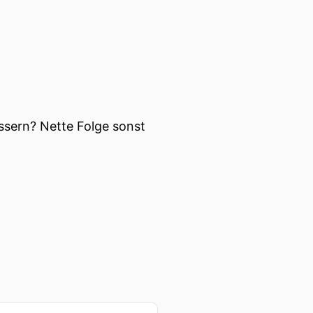
ur viel in Deutschland
essern? Nette Folge sonst
rig herausgestellt.
f die Themen hast über die
serweise in Europa spielt