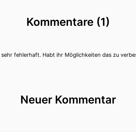
Kommentare (1)
!
 sein.
und ich möchte mit dir heute also... Du bist ja nicht n
pt sehr fehlerhaft. Habt ihr Möglichkeiten das zu verb
n den USA unterwegs.
 in der Vergangenheit a für uns terminisch als schwie
ben diese Aufnahme zu koordinieren.
Neuer Kommentar
Vorteil dass du natürlich auch einen anderen Blick au
swegen fangen wir heute mit dem Thema an das kurio
siebzehnte juni startet w social.
ühl dazu für die dies nicht mitbekommen haben?