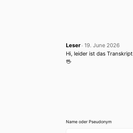
00:00:41: er nach den
00:00:42: Chemepisoden?
00:00:44: Ja nee cool dazu
Leser
19. June 2026
‧
00:00:46: Ja ich freu mich 
Hi, leider ist das Transkri
unterwegs, du bist auch i
🖖
00:00:53: Und das hat sich
00:00:58: wir versucht ha
00:01:01: b hast aber den 
wir heute sprechen und de
denn am heutigen Mittwoch 
Name oder Pseudonym
00:01:14: wie ist dein gef