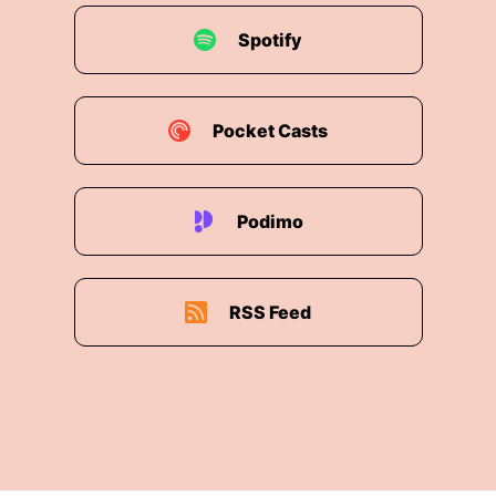
Spotify
00:01:55: am Ende Und genau jetzt ist er online
unter tracker.tagentran.org
00:02:01: Ja, und auf Aachenrand.org ist auch
Pocket Casts
direkt schon Link.
00:02:04: also da kann man den schon
anklicken
Podimo
00:02:05: jetzt.
RSS Feed
00:02:06: Und da kann sich einmal durch klicken
durch alle die großen Prozesse die da gerade
stattfinden.
00:02:14: Also das ist wirklich unglaublich wie
viel Arbeit du und vor allem Koffeehollic da
reingesteckt haben in den letzten Wochen und